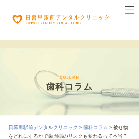
COLUMN
歯科コラム
日暮里駅前デンタルクリニック
>
歯科コラム
>
被せ物
をどれにするかで歯周病のリスクも変わるって本当？